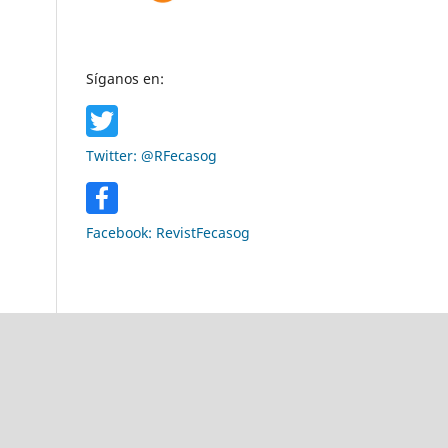
Síganos en:
Twitter: @RFecasog
Facebook: RevistFecasog