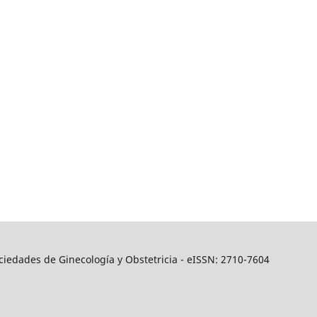
iedades de Ginecología y Obstetricia - eISSN: 2710­-7604