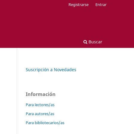
Registrarse
Entrar
Buscar
Suscripción a Novedades
Información
Para lectores/as
Para autores/as
Para bibliotecarios/as