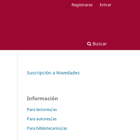
Registrarse
Entrar
Buscar
Suscripción a Novedades
Información
Para lectores/as
Para autores/as
Para bibliotecarios/as