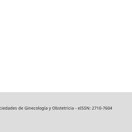
iedades de Ginecología y Obstetricia - eISSN: 2710­-7604