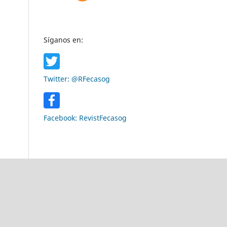
Síganos en:
Twitter: @RFecasog
Facebook: RevistFecasog