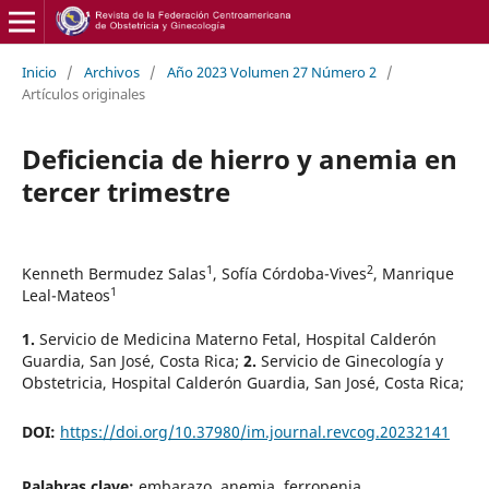
Inicio
/
Archivos
/
Año 2023 Volumen 27 Número 2
/
Artículos originales
Deficiencia de hierro y anemia en
tercer trimestre
1
2
Kenneth Bermudez Salas
,
Sofía Córdoba-Vives
,
Manrique
1
Leal-Mateos
1.
Servicio de Medicina Materno Fetal, Hospital Calderón
Guardia, San José, Costa Rica;
2.
Servicio de Ginecología y
Obstetricia, Hospital Calderón Guardia, San José, Costa Rica;
DOI:
https://doi.org/10.37980/im.journal.revcog.20232141
Palabras clave:
embarazo, anemia, ferropenia